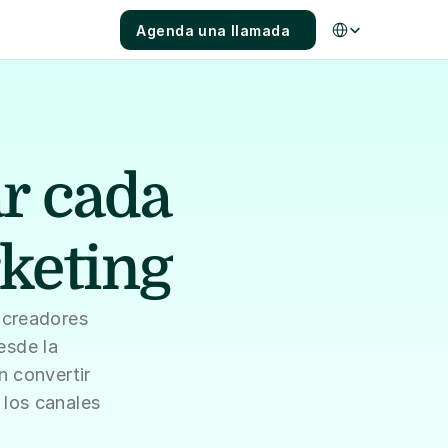
Select Language
Agenda una llamada
r cada 
rketing
creadores 
sde la 
 convertir 
los canales 