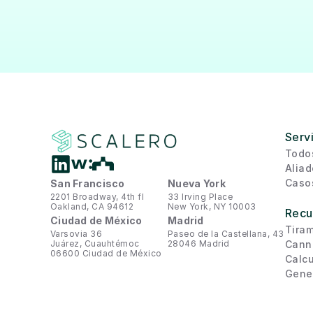
Serv
Todos
Aliad
Caso
San Francisco
Nueva York
2201 Broadway, 4th fl
33 Irving Place
Oakland, CA 94612
New York, NY 10003
Recu
Ciudad de México
Madrid
Tira
Varsovia 36
Paseo de la Castellana, 43
Juárez, Cuauhtémoc
28046 Madrid
Cann
06600 Ciudad de México
Calcu
Gene