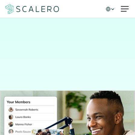
Select Language
Casos de estudio
Mejor
proceso,
mejor
rendimiento:
La
actualización
de
correo
electrónico
de
Mighty
Networks