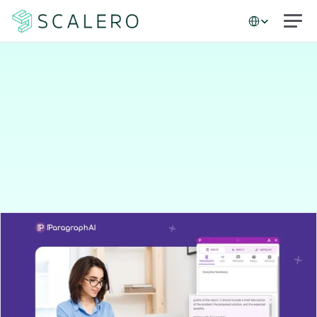
Select Language
Casos de estudio
Cómo
ParagraphAI
construyó
un
programa
de
correo
electrónico
de
alto
rendimiento
en
solo
90
días