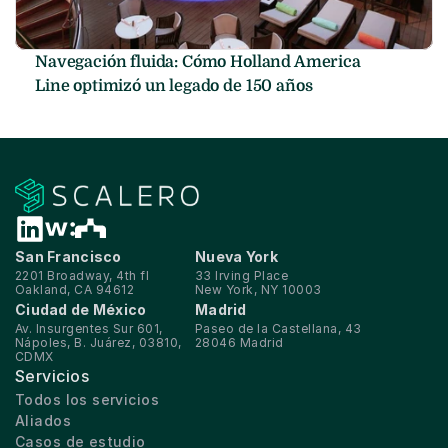
Navegación fluida: Cómo Holland America 
Line optimizó un legado de 150 años
San Francisco
Nueva York
2201 Broadway, 4th fl
33 Irving Place
Oakland, CA 94612
New York, NY 10003
Ciudad de México
Madrid
Av. Insurgentes Sur 601, 
Paseo de la Castellana, 43
Nápoles, B. Juárez, 03810, 
28046 Madrid
CDMX
Servicios
Todos los servicios
Aliados
Casos de estudio