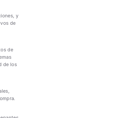
iones, y 
vos de 
os de 
emas 
 de los 
les, 
compra.
enantes 