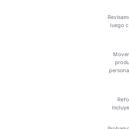
Revisamo
luego c
Movemo
produ
persona
Refo
incluy
Probamos