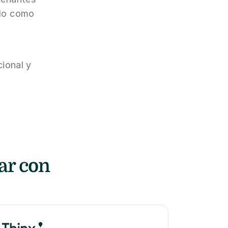
do como 
onal y 
r con 